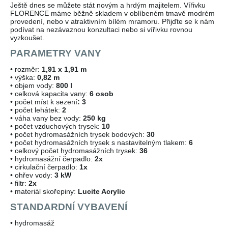
Ještě dnes se můžete stát novým a hrdým majitelem. Vířivku
FLORENCE máme běžně skladem v oblíbeném tmavě modrém
provedení, nebo v atraktivním bílém mramoru. Přijďte se k nám
podívat na nezávaznou konzultaci nebo si vířivku rovnou
vyzkoušet.
PARAMETRY VANY
• rozměr:
1,91 x 1,91 m
• výška:
0,82 m
• objem vody:
800 l
• celková kapacita vany:
6 osob
• počet míst k sezení
: 3
• počet lehátek:
2
• váha vany bez vody:
250 kg
• počet vzduchových trysek:
10
• počet hydromasážních trysek bodových:
30
• počet hydromasážních trysek s nastavitelným tlakem:
6
• celkový počet hydromasážních trysek:
36
• hydromasážní čerpadlo:
2x
• cirkulační čerpadlo:
1x
• ohřev vody:
3 kW
• filtr:
2x
• materiál skořepiny:
Lucite Acrylic
STANDARDNÍ VYBAVENÍ
• hydromasáž