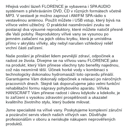
Hřejivá vodní lázeň FLORENCE je vybavena i SPA AUDIO
systémem s přehráváním DVD, CD v různých formátech včetně
MP3. V sestavě je možno zapnout i AM/FM SPA rádio s
vestavěnou anténou. Použít můžete i USB vstup, který bývá na
vířivce velmi užitečný. O praktické nasměrování zvuku se
postarají dva výsuvné reproduktory, které můžete natočit přesně
dle Vaší polohy. Reproduktory vířivé vany se vysunou po
jemném zatlačení na jejich oblou krytku, která je umístěna
přímo v akrylátu vířivky, aby nebyl narušen vzhledový reliéf
vrchní části zařízení.
Naše poslání je přinášet lidem pevnější zdraví, odpočinek a
radost ze života. Dívejme se na vířivou vanu FLORENCE jako
na produkt, který Vám přinese všechny tyto benefity najednou,
což nás nesmírně těší. Účinek horké vody v kombinaci s
technologicky dokonalou hydromasáží toto opravdu přináší.
Garantujeme Vám dokonalý odpočinek a relaxaci po náročných
pracovních dnech. Stejně tak doporučujeme jako velmi funkční
rehabilitační formu nápravy pohybového aparátu. Vířivka
HANSCRAFT Vám přinese radost i úlevu kdykoliv a kdekoliv, je
to zařízení s vysokou zdravotní prospěšností a ukazatel
kvalitního životního stylu, který budete milovat.
Jsme specialisté na vířivé vany. Poskytujeme komplexní záruční
a pozáruční servis všech našich vířivých van. Důvěřujte
profesionálům v oboru a neriskujte nákupem neprověřených
produktů.