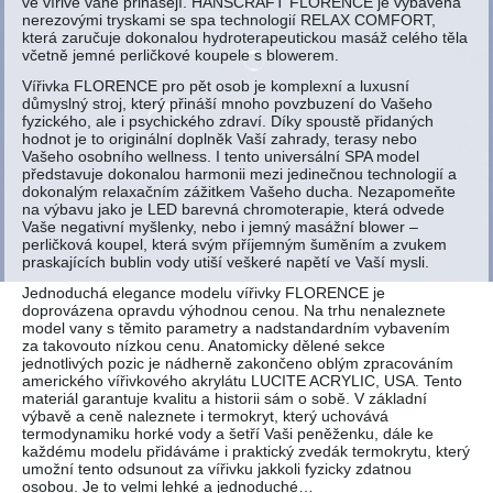
ve vířivé vaně přinášejí. HANSCRAFT FLORENCE je vybavena
nerezovými tryskami se spa technologií RELAX COMFORT,
která zaručuje dokonalou hydroterapeutickou masáž celého těla
včetně jemné perličkové koupele s blowerem.
Vířivka FLORENCE pro pět osob je komplexní a luxusní
důmyslný stroj, který přináší mnoho povzbuzení do Vašeho
fyzického, ale i psychického zdraví. Díky spoustě přidaných
hodnot je to originální doplněk Vaší zahrady, terasy nebo
Vašeho osobního wellness. I tento universální SPA model
představuje dokonalou harmonii mezi jedinečnou technologií a
dokonalým relaxačním zážitkem Vašeho ducha. Nezapomeňte
na výbavu jako je LED barevná chromoterapie, která odvede
Vaše negativní myšlenky, nebo i jemný masážní blower –
perličková koupel, která svým příjemným šuměním a zvukem
praskajících bublin vody utiší veškeré napětí ve Vaší mysli.
Jednoduchá elegance modelu vířivky FLORENCE je
doprovázena opravdu výhodnou cenou. Na trhu nenaleznete
model vany s těmito parametry a nadstandardním vybavením
za takovouto nízkou cenu. Anatomicky dělené sekce
jednotlivých pozic je nádherně zakončeno oblým zpracováním
amerického vířivkového akrylátu LUCITE ACRYLIC, USA. Tento
materiál garantuje kvalitu a historii sám o sobě. V základní
výbavě a ceně naleznete i termokryt, který uchovává
termodynamiku horké vody a šetří Vaši peněženku, dále ke
každému modelu přidáváme i praktický zvedák termokrytu, který
umožní tento odsunout za vířivku jakkoli fyzicky zdatnou
osobou. Je to velmi lehké a jednoduché…