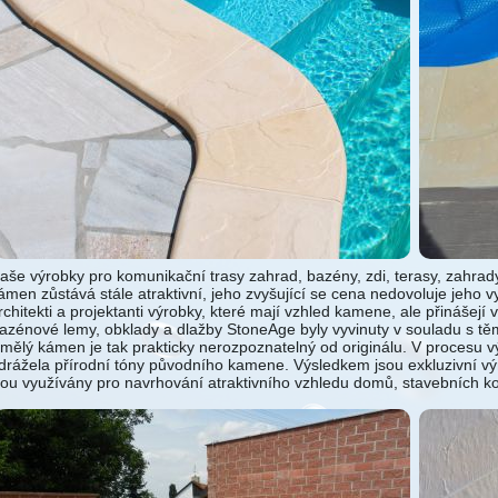
aše výrobky pro komunikační trasy zahrad, bazény, zdi, terasy, zahrady a 
ámen zůstává stále atraktivní, jeho zvyšující se cena nedovoluje jeho vy
rchitekti a projektanti výrobky, které mají vzhled kamene, ale přinášejí 
azénové lemy, obklady a dlažby StoneAge byly vyvinuty v souladu s tě
mělý kámen je tak prakticky nerozpoznatelný od originálu. V procesu v
drážela přírodní tóny původního kamene. Výsledkem jsou exkluzivní vý
sou využívány pro navrhování atraktivního vzhledu domů, stavebních kom