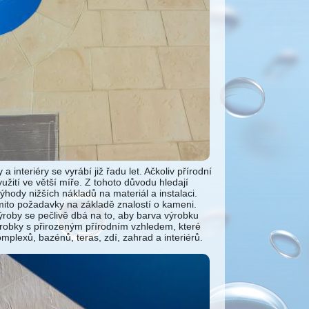
interiéry se vyrábí již řadu let. Ačkoliv přírodní
užití ve větší míře. Z tohoto důvodu hledají
výhody nižších nákladů na materiál a instalaci.
mito požadavky na základě znalostí o kameni.
ýroby se pečlivě dbá na to, aby barva výrobku
robky s přirozeným přírodním vzhledem, které
plexů, bazénů, teras, zdí, zahrad a interiérů.