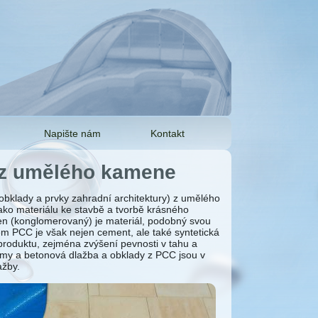
Napište nám
Kontakt
 z umělého kamene
, obklady a prvky zahradní architektury) z umělého
ako materiálu ke stavbě a tvorbě krásného
en (konglomerovaný) je materiál, podobný svou
vem PCC je však nejen cement, ale také syntetická
 produktu, zejména zvýšení pevnosti v tahu a
lemy a betonová dlažba a obklady z PCC jsou v
ažby.