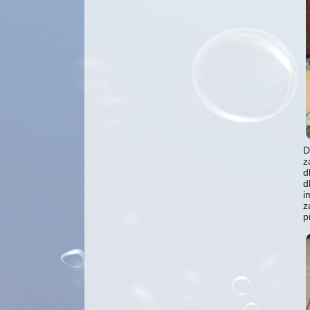
D
z
d
d
i
z
p