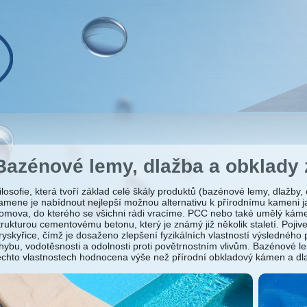
Bazénové lemy, dlažba a obklady
ilosofie, která tvoří základ celé škály produktů (bazénové lemy, dlažby
amene je nabídnout nejlepší možnou alternativu k přírodnímu kameni j
omova, do kterého se všichni rádi vracíme. PCC nebo také umělý kám
trukturou cementovému betonu, který je známý již několik staletí. Poji
ryskyřice, čímž je dosaženo zlepšení fyzikálních vlastností výsledného
hybu, vodotěsnosti a odolnosti proti povětrnostním vlivům. Bazénové 
ěchto vlastnostech hodnocena výše než přírodní obkladový kámen a dl