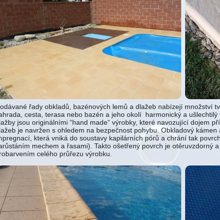
odávané řady obkladů, bazénových lemů a dlažeb nabízejí množství tva
ahrada, cesta, terasa nebo bazén a jeho okolí harmonický a ušlechtil
lažby jsou originálními “hand made“ výrobky, které navozující dojem př
lažeb je navržen s ohledem na bezpečnost pohybu. Obkladový kámen a
mpregnací, která vniká do soustavy kapilárních pórů a chrání tak povrch
arůstáním mechem a řasami). Takto ošetřený povrch je otěruvzdorný a d
robarvením celého průřezu výrobku.