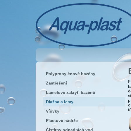
Polypropylénové bazény
F
Zastřešení
k
d
Lamelové zakrytí bazénů
s
p
Dlažba a lemy
o
t
Vířivky
Plastové nádrže
Čistírny odpadních vod