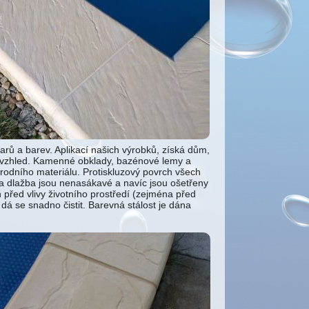
rů a barev. Aplikací našich výrobků, získá dům,
ý vzhled. Kamenné obklady, bazénové lemy a
írodního materiálu. Protiskluzový povrch všech
 dlažba jsou nenasákavé a navíc jsou ošetřeny
 před vlivy životního prostředí (zejména před
á se snadno čistit. Barevná stálost je dána