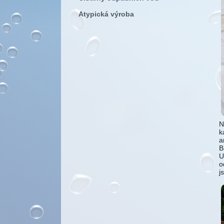
Atypická výroba
N
k
a
B
U
o
j